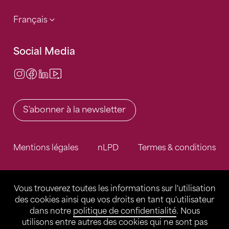
Français
Social Media
Instagram
Facebook
LinkedIn
Video Center
S'abonner à la newsletter
Mentions légales
nLPD
Termes & conditions
Vous trouverez toutes les informations sur l'utilisation
des cookies ainsi que vos droits en tant qu'utilisateur
dans notre
politique de confidentialité
. Nous
utilisons entre autres des cookies qui ne sont pas