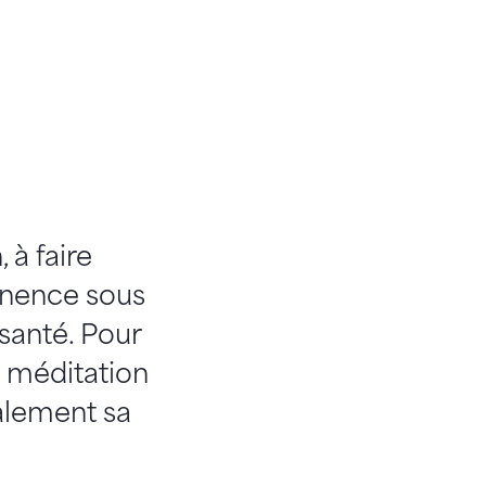
à faire
anence sous
 santé. Pour
a méditation
alement sa