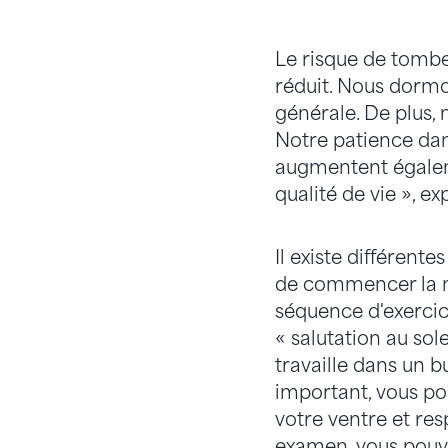
Le risque de tombe
réduit. Nous dormo
générale. De plus,
Notre patience dan
augmentent égaleme
qualité de vie », e
Il existe différente
de commencer la m
séquence d'exercice
« salutation au sol
travaille dans un b
important, vous pou
votre ventre et re
examen, vous pouvez