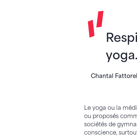
Respi
yoga
Chantal Fattorel
Le yoga ou la médit
ou proposés comme
sociétés de gymnas
conscience, surto