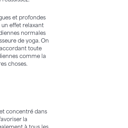
ngues et profondes
un effet relaxant
tidiennes normales
esseure de yoga. On
n accordant toute
tidiennes comme la
res choses.
e et concentré dans
avoriser la
galement à tous les