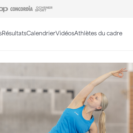
Coop
Concordia
Ochsner Sport
s
Résultats
Calendrier
Vidéos
Athlètes du cadre
e. Vous pouvez également utiliser le plan du site 