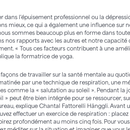
r dans l'épuisement professionnel ou la dépressio
ns mieux, ce qui a également une influence sur n
 nous sommes beaucoup plus en forme dans toutes 
s nos rapports avec les autres et notre capacité
nt. « Tous ces facteurs contribuent à une améli
xplique la formatrice de yoga.
s façons de travailler sur la santé mentale au quotid
atinée par une technique de respiration, une mé
s comme la « salutation au soleil ». Pendant la j
eil » peut être bien intégrée pour se ressourcer, su
ureau, explique Chantal Fattorelli Hänggli. Avant
vez effectuer un exercice de respiration : placez
spirez profondément au moins cinq fois. Pour vous
 méditer sur la situation et imaginer que vous le