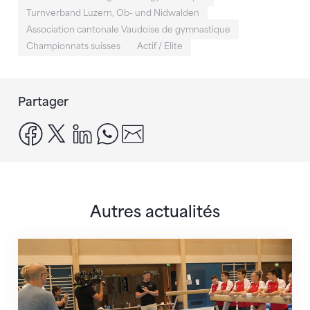
Turnverband Luzern, Ob- und Nidwalden
Association cantonale Vaudoise de gymnastique
Championnats suisses
Actif / Elite
Partager
facebook
x
linkedin
whatsapp
email
Autres actualités
En route pour Zagreb avec des objectifs clairs