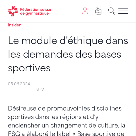
Insider
Passer au contenu
Naviguer vers le plan du siten
JavaScript est nécessaire pour naviguer sur ce site. Vous
Le module d'éthique dans
les demandes des bases
sportives
05.06.2024
STV
Désireuse de promouvoir les disciplines
sportives dans les régions et d’y
enclencher un changement de culture, la
FSG a élaboré le label « Base sportive de