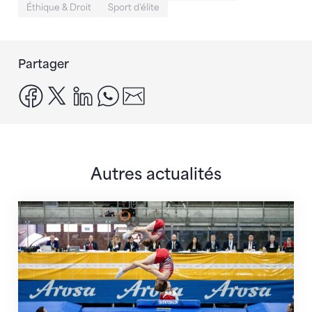
Éthique & Droit
Sport d'élite
Partager
facebook
x
linkedin
whatsapp
email
Autres actualités
L'élite internationale du trampoline à Arosa