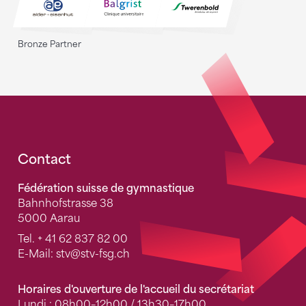
Bronze Partner
Fusszeile
Contact
Fédération suisse de gymnastique
Bahnhofstrasse 38
5000 Aarau
Tel.
+ 41 62 837 82 00
E-Mail:
stv
@stv-fsg.ch
Horaires d'ouverture de l'accueil du secrétariat
Lundi : 08h00–12h00 / 13h30–17h00