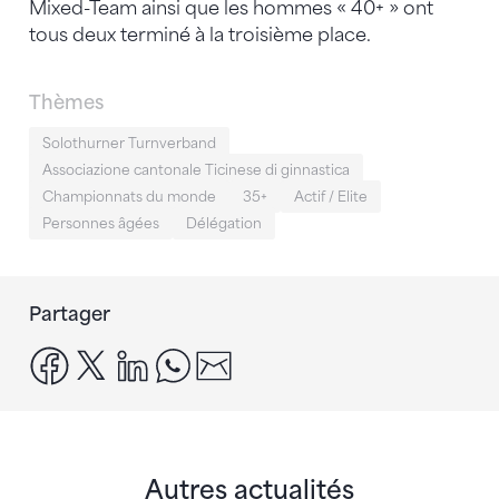
Mixed-Team ainsi que les hommes « 40+ » ont
tous deux terminé à la troisième place.
Thèmes
Solothurner Turnverband
Associazione cantonale Ticinese di ginnastica
Championnats du monde
35+
Actif / Elite
Personnes âgées
Délégation
Partager
facebook
x
linkedin
whatsapp
email
Autres actualités