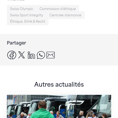
Swiss Olympic
Commission d’éthique
Swiss Sport Integrity
Centrale d'annonce
Éthique, Ethik & Recht
Partager
facebook
x
linkedin
whatsapp
email
Autres actualités
Twerenbold devient le partenaire officiel de la FSG 