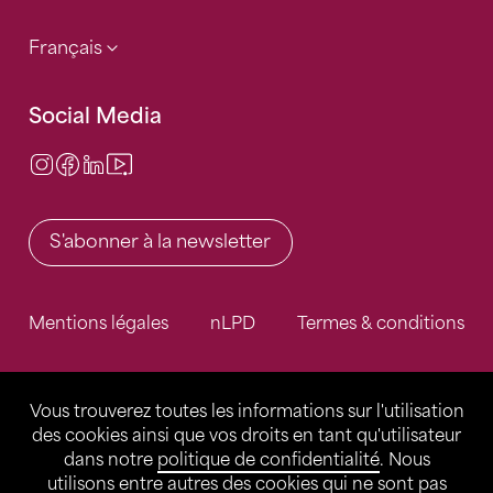
Français
Social Media
Instagram
Facebook
LinkedIn
Video Center
S'abonner à la newsletter
Mentions légales
nLPD
Termes & conditions
Vous trouverez toutes les informations sur l'utilisation
des cookies ainsi que vos droits en tant qu'utilisateur
dans notre
politique de confidentialité
. Nous
utilisons entre autres des cookies qui ne sont pas