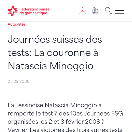
Actualités
Passer au contenu
Naviguer vers le plan du siten
JavaScript est nécessaire pour naviguer sur ce site. Vous
Journées suisses des
tests: La couronne à
Natascia Minoggio
03.02.2008
La Tessinoise Natascia Minoggio a
remporté le test 7 des 10es Journées FSG
organisées les 2 et 3 février 2008 à
Veyrier. Les victoires des trois autres tests