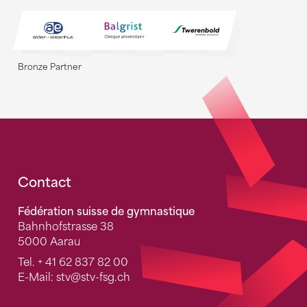
Bronze Partner
Fusszeile
Contact
Fédération suisse de gymnastique
Bahnhofstrasse 38
5000 Aarau
Tel.
+ 41 62 837 82 00
E-Mail:
stv
@stv-fsg.ch