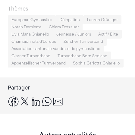
Thèmes
European Gymnastics
Délégation
Lauren Grüniger
Norah Demierre
Chiara Dotzauer
Livia Maria Chiariello
Jeunesse / Juniors
Actif / Elite
Championnats d'Europe
Zürcher Turnverband
Association cantonale Vaudoise de gymnastique
Glarner Turnverband
Turnverband Bern Seeland
Appenzellischer Turnverband
Sophia Carlotta Chiariello
Partager
facebook
x
linkedin
whatsapp
email