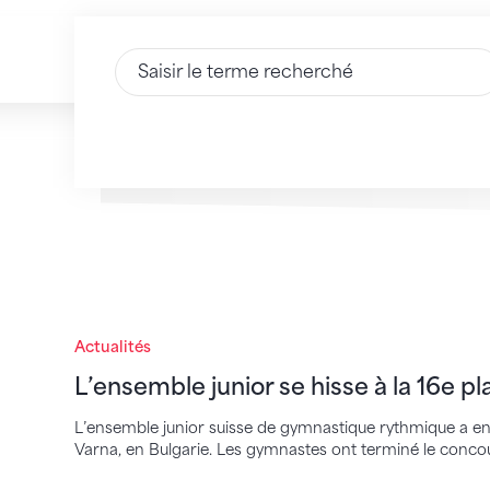
Saisir du texte
L’ensemble junior se hisse à la 16e place
Actualités
L’ensemble junior se hisse à la 16e pl
L’ensemble junior suisse de gymnastique rythmique a 
Varna, en Bulgarie. Les gymnastes ont terminé le concour