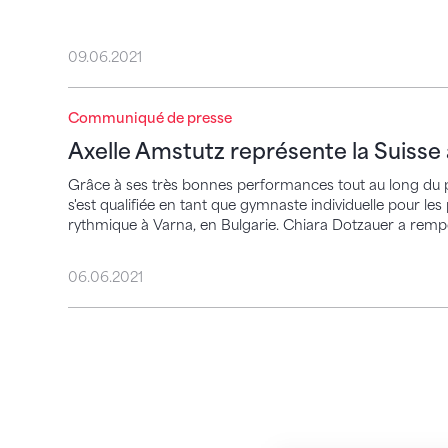
09.06.2021
Communiqué de presse
Axelle Amstutz représente la Suisse aux
Axelle Amstutz représente la Suiss
Grâce à ses très bonnes performances tout au long du p
s'est qualifiée en tant que gymnaste individuelle pour
rythmique à Varna, en Bulgarie. Chiara Dotzauer a remp
06.06.2021