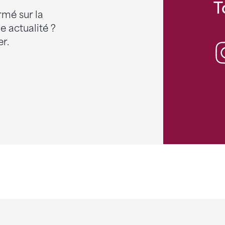
T
rmé sur la
 actualité ?
r.