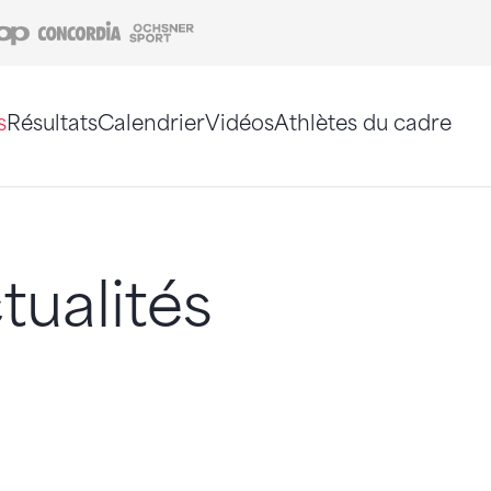
Coop
Concordia
Ochsner Sport
s
Résultats
Calendrier
Vidéos
Athlètes du cadre
e. Vous pouvez également utiliser le plan du site 
tualités