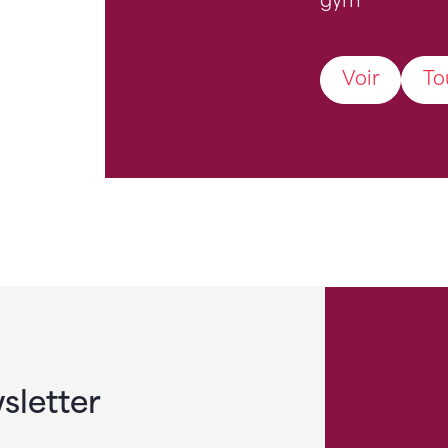
gym
Voir
To
sletter