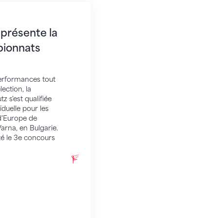
ente la Suisse aux Championnats d'Europe
eprésente la
pionnats
erformances tout
ection, la
z s'est qualifiée
duelle pour les
d'Europe de
rna, en Bulgarie.
é le 3e concours