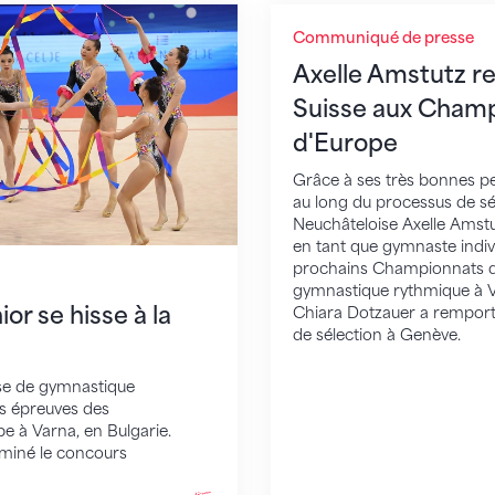
e hisse à la 16e place
Axelle Amstutz représ
Communiqué de presse
Axelle Amstutz r
Suisse aux Cham
d'Europe
Grâce à ses très bonnes p
au long du processus de sél
Neuchâteloise Axelle Amstut
en tant que gymnaste indivi
prochains Championnats 
gymnastique rythmique à Va
or se hisse à la
Chiara Dotzauer a remport
de sélection à Genève.
sse de gymnastique
s épreuves des
 à Varna, en Bulgarie.
miné le concours