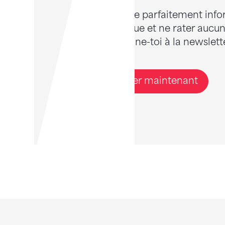
Tu veux être parfaitement info
gymnastique et ne rater aucune
Alors abonne-toi à la newslette
S'abonner maintenant
Sponsoren