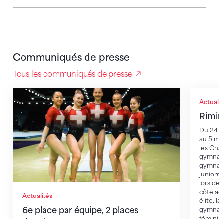
Communiqués de presse
Tous les communiqués de presse
6e place par équipe, 2 places dans le top 20 au conco
Rimini 
Actual
Rimi
Du 24 
au 5 m
les C
gymnas
gymnas
junior
lors d
côte a
Actualités
élite, 
6e place par équipe, 2 places
gymnas
fémini