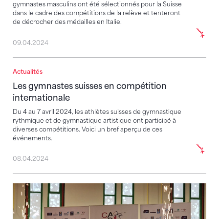
gymnastes masculins ont été sélectionnés pour la Suisse
dans le cadre des compétitions de la relève et tenteront
de décrocher des médailles en Italie.
09.04.2024
Actualités
Les gymnastes suisses en compétition internationale
Les gymnastes suisses en compétition
internationale
Du 4 au 7 avril 2024, les athlètes suisses de gymnastique
rythmique et de gymnastique artistique ont participé à
diverses compétitions. Voici un bref aperçu de ces
événements.
08.04.2024
Deux médailles pour Lia Schumacher