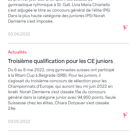
gymnastique rythmique à St. Gall, Livia Maria Chiariello
s’est adjugée le titre au concours général de l’élite (P6).
Dans la plus haute catégorie des juniores (P5) Norah
Demierre s’est imposée.
05.06.2022
Actualités
Troisième qualification pour les CE juniors
Troisième qualification pour les CE juniors
Du 6 au 8 mai 2022, cinq gymnastes suisses ont participé
à la Ritam Cup à Belgrade (SRB). Pour les juniors, il
s'agissait du troisième concours de sélection pour les
Championnats d'Europe, qui auront lieu mi-juin 2022 en
Israël. Norah Demierre s'est classée 15e du concours
général dans la catégorie junior avec 94,950 points. Seule
Suissesse chez les élites, Chiara Dotzauer s'est classée
24e.
09.05.2022