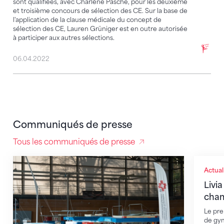
sont qualifiées, avec Charlène Pasche, pour les deuxième
et troisième concours de sélection des CE. Sur la base de
l'application de la clause médicale du concept de
sélection des CE, Lauren Grüniger est en outre autorisée
à participer aux autres sélections.
06.04.2022
Communiqués de presse
Tous les communiqués de presse
Les cadres nationaux 2024 sont formés
Livia M
Actual
Livia
cham
Le pre
de gym