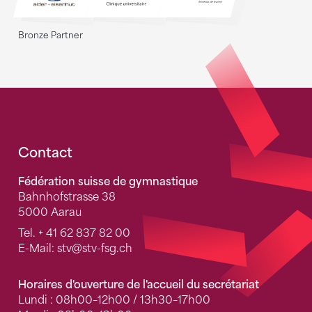
Bronze Partner
Fusszeile
Contact
Fédération suisse de gymnastique
Bahnhofstrasse 38
5000 Aarau
Tel.
+ 41 62 837 82 00
E-Mail:
stv
@stv-fsg.ch
Horaires d'ouverture de l'accueil du secrétariat
Lundi : 08h00–12h00 / 13h30–17h00