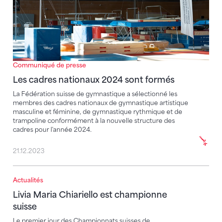
Communiqué de presse
Les cadres nationaux 2024 sont formés
La Fédération suisse de gymnastique a sélectionné les
membres des cadres nationaux de gymnastique artistique
masculine et féminine, de gymnastique rythmique et de
trampoline conformément à la nouvelle structure des
cadres pour l'année 2024.
21.12.2023
Actualités
Livia Maria Chiariello est championne suisse
Livia Maria Chiariello est championne
suisse
Le premier jour des Championnats suisses de