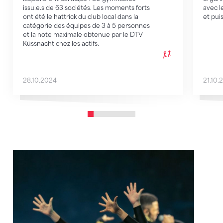
issu.e.s de 63 sociétés. Les moments forts
avec l
ont été le hattrick du club local dans la
et pui
catégorie des équipes de 3 à 5 personnes
et la note maximale obtenue par le DTV
Küssnacht chez les actifs.
28.10.2024
21.10.