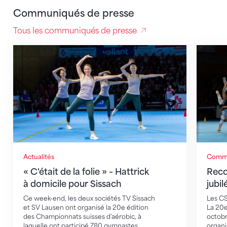
Communiqués de presse
Tous les communiqués de presse
« C'était de la folie » – Hattrick à domicile pour Sissa
Record 
Actualités
Commu
« C'était de la folie » – Hattrick
Reco
à domicile pour Sissach
jubi
Ce week-end, les deux sociétés TV Sissach
Les CS
et SV Lausen ont organisé la 20e édition
La 20e
des Championnats suisses d'aérobic, à
octobr
laquelle ont participé 780 gymnastes
organi