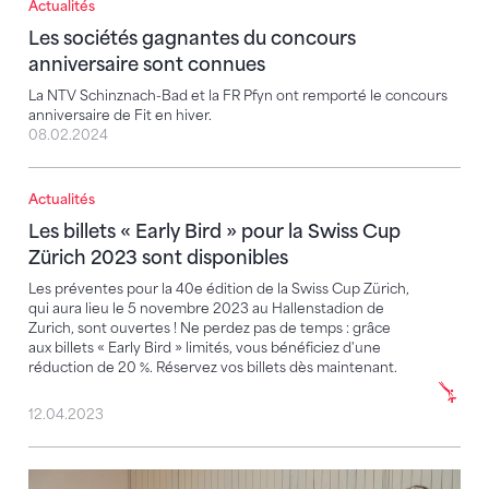
Actualités
Les sociétés gagnantes du concours anniversaire so
Les sociétés gagnantes du concours
anniversaire sont connues
La NTV Schinznach-Bad et la FR Pfyn ont remporté le concours
anniversaire de Fit en hiver.
08.02.2024
Actualités
Les billets « Early Bird » pour la Swiss Cup Zürich 2
Les billets « Early Bird » pour la Swiss Cup
Zürich 2023 sont disponibles
Les préventes pour la 40e édition de la Swiss Cup Zürich,
qui aura lieu le 5 novembre 2023 au Hallenstadion de
Zurich, sont ouvertes ! Ne perdez pas de temps : grâce
aux billets « Early Bird » limités, vous bénéficiez d'une
réduction de 20 %. Réservez vos billets dès maintenant.
12.04.2023
Journée anniversaire de l’Union fédérale des gymnas