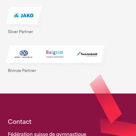
Silver Partner
Bronze Partner
Fusszeile
Contact
Fédération suisse de gymnastique