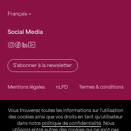
Français
Social Media
Instagram
Facebook
LinkedIn
Video Center
S'abonner à la newsletter
Mentions légales
nLPD
Termes & conditions
Vous trouverez toutes les informations sur l'utilisation
des cookies ainsi que vos droits en tant qu'utilisateur
dans notre
politique de confidentialité
. Nous
utilisons entre autres des cookies qui ne sont pas