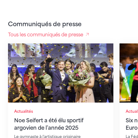
Communiqués de presse
Tous les communiqués de presse
Noe Seifert a été élu sportif argovien de l’année 202
Six no
Actualités
Actual
Noe Seifert a été élu sportif
Six 
argovien de l’année 2025
Euro
Le gymnaste à l'artistique originaire
La Féd