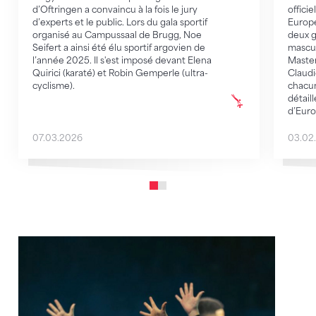
d’Oftringen a convaincu à la fois le jury
offici
d’experts et le public. Lors du gala sportif
Europe
organisé au Campussaal de Brugg, Noe
deux g
Seifert a ainsi été élu sportif argovien de
mascul
l’année 2025. Il s'est imposé devant Elena
Master
Quirici (karaté) et Robin Gemperle (ultra-
Claudi
cyclisme).
chacu
détail
d’Eur
07.03.2026
03.02