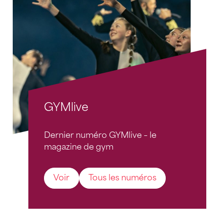
GYMlive
Dernier numéro GYMlive – le
magazine de gym
Voir
Tous les numéros