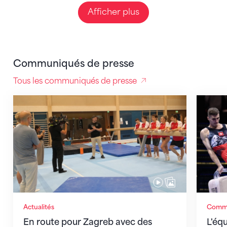
Afficher plus
Communiqués de presse
Tous les communiqués de presse
En route pour Zagreb avec des objectifs clairs
L'équip
Actualités
Commu
En route pour Zagreb avec des
L'éq