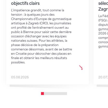
objectifs clairs
séle
Zagr
L'impatience grandit, tout comme la
tension : à quelques jours des
La Féd
Championnats d'Europe de gymnastique
(FSG) 
artistique à Zagreb (CRO), les journalistes
disput
ont profité de l'entraînement ouvert au
gymnas
public à Bienne pour saisir cette dernière
2026 à
occasion d'échanger avec les équipes
compr
nationales suisses. Pour les athlètes, la
concou
phase décisive de la préparation
gymnas
commence désormais, avant de se battre
en Croatie pour décrocher des places en
finale et obtenir les meilleurs résultats
possibles.
05.08.2026
20.07