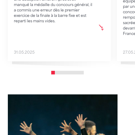
équipe
manqué la médaille du concours général, il
par une
a commis une erreur dès le premier
concou
exercice de la finale à la barre fixe et est
rempor
reparti les mains vides.
sacrée
devant
France
31.05.2025
27.05