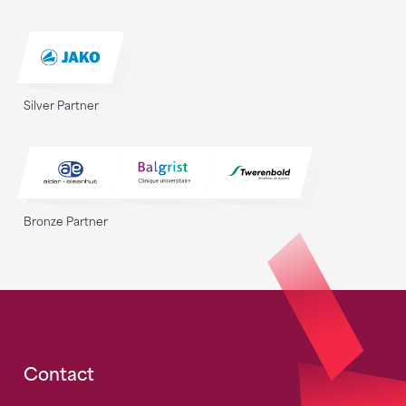
Silver Partner
Bronze Partner
Fusszeile
Contact