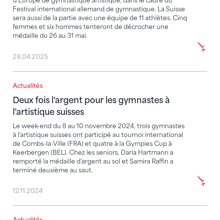
d'Europe de gymnastique artistique, dans le cadre du
Festival international allemand de gymnastique. La Suisse
sera aussi de la partie avec une équipe de 11 athlètes. Cinq
femmes et six hommes tenteront de décrocher une
médaille du 26 au 31 mai.
28.04.2025
Actualités
Deux fois l'argent pour les gymnastes à l'artistique su
Deux fois l'argent pour les gymnastes à
l'artistique suisses
Le week-end du 8 au 10 novembre 2024, trois gymnastes
à l'artistique suisses ont participé au tournoi international
de Combs-la-Ville (FRA) et quatre à la Gympies Cup à
Keerbergen (BEL). Chez les seniors, Daria Hartmann a
remporté la médaille d'argent au sol et Samira Raffin a
terminé deuxième au saut.
12.11.2024
Actualités