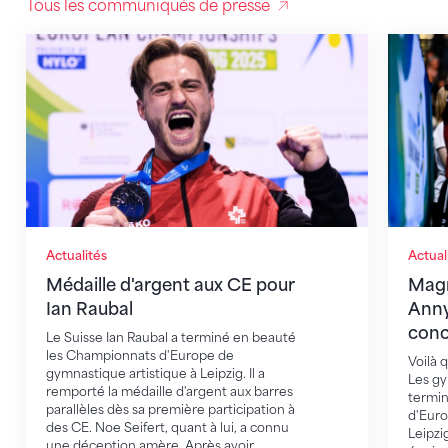
Tous les communiqués de presse
Médaille d'argent aux CE pour Ian Raubal
Magnifi
Actualités
Actual
Médaille d'argent aux CE pour
Magn
Ian Raubal
Anny
conc
Le Suisse Ian Raubal a terminé en beauté
les Championnats d'Europe de
Voilà 
gymnastique artistique à Leipzig. Il a
Les gy
remporté la médaille d'argent aux barres
termin
parallèles dès sa première participation à
d'Euro
des CE. Noe Seifert, quant à lui, a connu
Leipzi
une déception amère. Après avoir