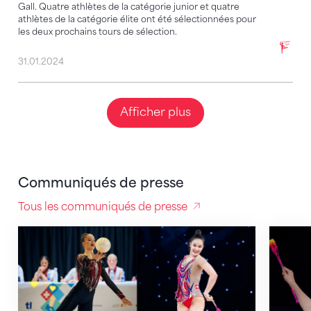
Gall. Quatre athlètes de la catégorie junior et quatre
athlètes de la catégorie élite ont été sélectionnées pour
les deux prochains tours de sélection.
31.01.2024
Afficher plus
Communiqués de presse
Tous les communiqués de presse
Les équipes suisses pour les Championnats d'Europ
Lauren 