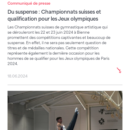
Communiqué de presse
Du suspense : Championnats suisses et qualification
Du suspense : Championnats suisses et
qualification pour les Jeux olympiques
Les Championnats suisses de gymnastique artistique qui
se dérouleront les 22 et 23 juin 2024 à Bienne
promettent des compétitions captivantes et beaucoup de
suspense. En effet, il ne sera pas seulement question de
titres et de médailles nationales. Cette compétition
représente également la dernière occasion pour les
hommes de se qualifier pour les Jeux olympiques de Paris
2024.
18.06.2024
Matteo Giubellini remporte la deuxième qualification