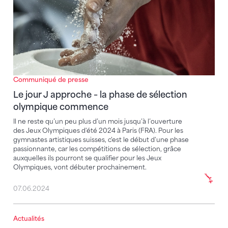
Communiqué de presse
Le jour J approche – la phase de sélection
olympique commence
Il ne reste qu’un peu plus d’un mois jusqu’à l’ouverture
des Jeux Olympiques d'été 2024 à Paris (FRA). Pour les
gymnastes artistiques suisses, c'est le début d'une phase
passionnante, car les compétitions de sélection, grâce
auxquelles ils pourront se qualifier pour les Jeux
Olympiques, vont débuter prochainement.
07.06.2024
Actualités
Les gymnastes suisses en compétition internationale