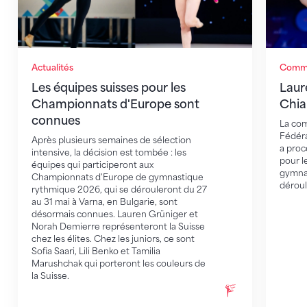
Actualités
Commu
Les équipes suisses pour les
Laur
Championnats d'Europe sont
Chia
connues
La com
Fédéra
Après plusieurs semaines de sélection
a procé
intensive, la décision est tombée : les
pour l
équipes qui participeront aux
gymna
Championnats d'Europe de gymnastique
déroul
rythmique 2026, qui se dérouleront du 27
au 31 mai à Varna, en Bulgarie, sont
désormais connues. Lauren Grüniger et
Norah Demierre représenteront la Suisse
chez les élites. Chez les juniors, ce sont
Sofia Saari, Lili Benko et Tamilia
Marushchak qui porteront les couleurs de
la Suisse.