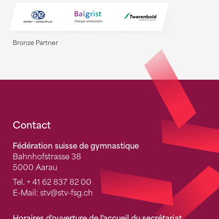
Bronze Partner
Fusszeile
Contact
Fédération suisse de gymnastique
Bahnhofstrasse 38
5000 Aarau
Tel.
+ 41 62 837 82 00
E-Mail:
stv
@stv-fsg.ch
Horaires d'ouverture de l'accueil du secrétariat