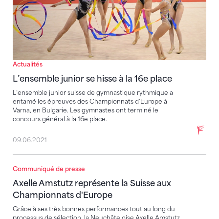
Actualités
L’ensemble junior se hisse à la 16e place
L’ensemble junior suisse de gymnastique rythmique a
entamé les épreuves des Championnats d'Europe à
Varna, en Bulgarie. Les gymnastes ont terminé le
concours général à la 16e place.
09.06.2021
Communiqué de presse
Axelle Amstutz représente la Suisse aux Championna
Axelle Amstutz représente la Suisse aux
Championnats d'Europe
Grâce à ses très bonnes performances tout au long du
processus de sélection, la Neuchâteloise Axelle Amstutz