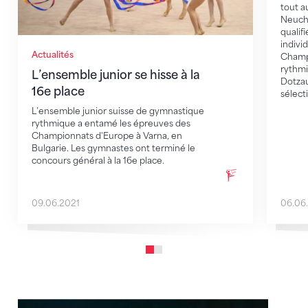
tout a
Neuchâ
qualif
indivi
Actualités
Champ
rythmi
L’ensemble junior se hisse à la
Dotzau
16e place
sélect
L’ensemble junior suisse de gymnastique
rythmique a entamé les épreuves des
Championnats d'Europe à Varna, en
Bulgarie. Les gymnastes ont terminé le
concours général à la 16e place.
09.06.2021
06.06