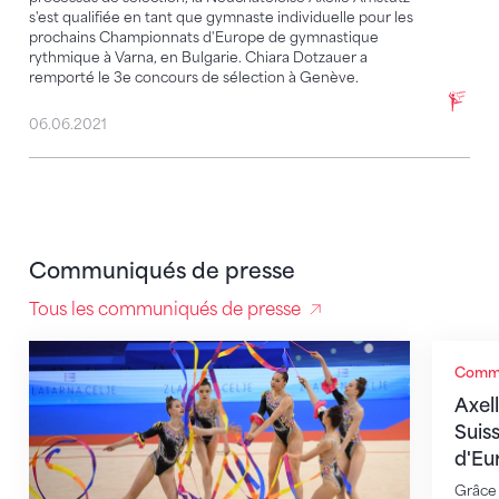
s'est qualifiée en tant que gymnaste individuelle pour les
prochains Championnats d'Europe de gymnastique
rythmique à Varna, en Bulgarie. Chiara Dotzauer a
remporté le 3e concours de sélection à Genève.
06.06.2021
Communiqués de presse
Tous les communiqués de presse
L’ensemble junior se hisse à la 16e place
Axelle 
Commu
Axel
Suis
d'Eu
Grâce 