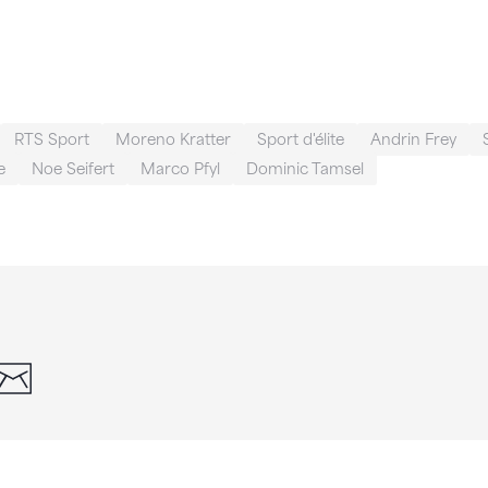
RTS Sport
Moreno Kratter
Sport d'élite
Andrin Frey
e
Noe Seifert
Marco Pfyl
Dominic Tamsel
din
whatsapp
email