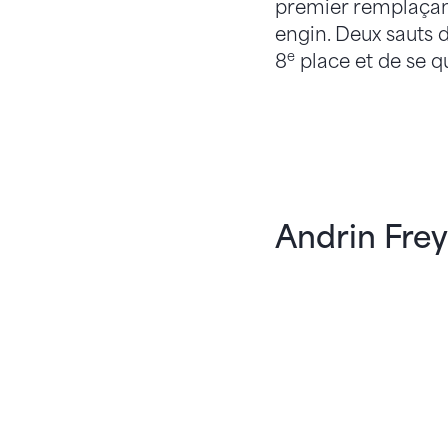
premier remplaçant.
engin. Deux sauts d
e
8
place et de se qu
Andrin Fre