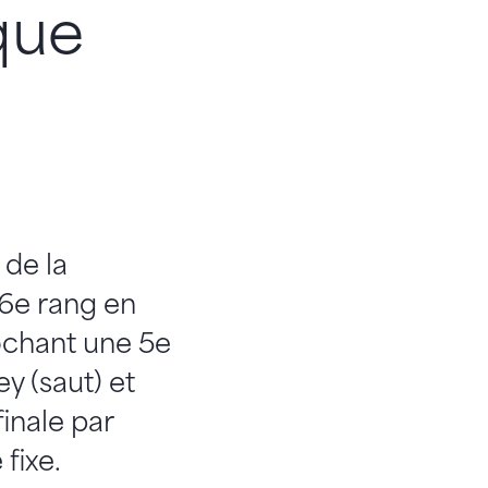
que
 de la
 6e rang en
rochant une 5e
y (saut) et
finale par
fixe.