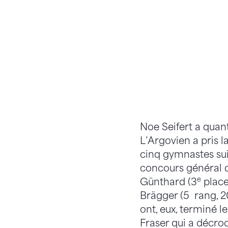
Noe Seifert a quant
L’Argovien a pris l
cinq gymnastes sui
concours général 
e
Günthard (3
place,
Brägger (5 rang, 2
ont, eux, terminé l
Fraser qui a décro