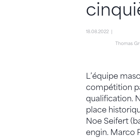
cinqui
18.08.2022
Thomas Gr
L’équipe mascul
compétition pa
qualification.
place historiq
Noe Seifert (ba
engin. Marco P