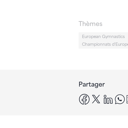
Thèmes
European Gymnastics
Championnats d'Europ
Partager
facebook
x
linke