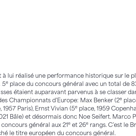
 à lui réalisé une performance historique sur le pl
e
a 5
place du concours général avec un total de 83
sses étaient auparavant parvenus à se classer dan
e
des Championnats d’Europe: Max Benker (2
place
e
 1957 Paris), Ernst Vivian (5
place, 1959 Copenha
021 Bâle) et désormais donc Noe Seifert. Marco Pf
e
e
e concours général aux 21
et 26
rangs. C’est le B
ché le titre européen du concours général.