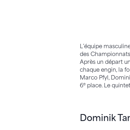
L’équipe masculine
des Championnats d
Après un départ un 
chaque engin, la f
Marco Pfyl, Dominic
e
6
place. Le quinte
Dominik Ta