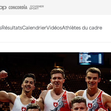
Coop
Concordia
Ochsner Sport
s
Résultats
Calendrier
Vidéos
Athlètes du cadre
e. Vous pouvez également utiliser le plan du site 