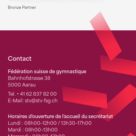
Bronze Partner
Fusszeile
Contact
Fédération suisse de gymnastique
Bahnhofstrasse 38
5000 Aarau
Tel.
+ 41 62 837 82 00
E-Mail:
stv
@stv-fsg.ch
Horaires d'ouverture de l'accueil du secrétariat
Lundi : 08h00–12h00 / 13h30–17h00
Mardi : 08h00–13h00