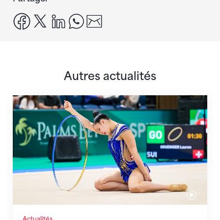
facebook
x
linkedin
whatsapp
email
Autres actualités
Prochaine étape : les Championnats du monde
Actualités