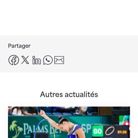
Partager
facebook
x
linkedin
whatsapp
email
Autres actualités
Prochaine étape : les Championnats du monde