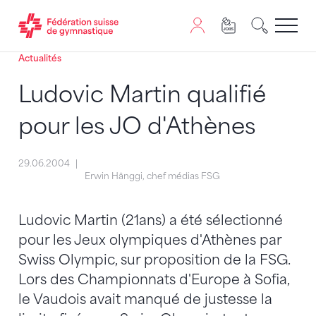
Actualités
Passer au contenu
Naviguer vers le plan du siten
JavaScript est nécessaire pour naviguer sur ce site. Vous
Ludovic Martin qualifié
pour les JO d'Athènes
29.06.2004
Erwin Hänggi, chef médias FSG
Ludovic Martin (21ans) a été sélectionné
pour les Jeux olympiques d'Athènes par
Swiss Olympic, sur proposition de la FSG.
Lors des Championnats d'Europe à Sofia,
le Vaudois avait manqué de justesse la