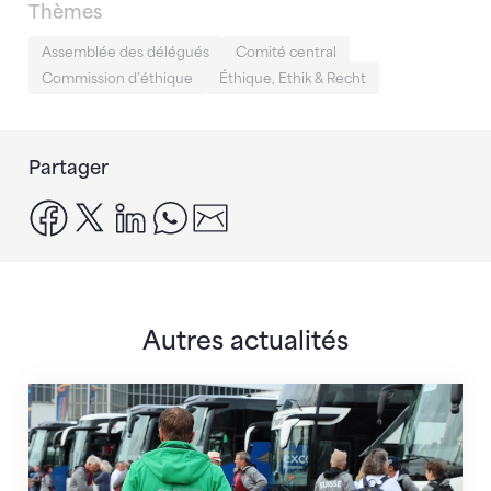
Thèmes
Assemblée des délégués
Comité central
Commission d’éthique
Éthique, Ethik & Recht
Partager
facebook
x
linkedin
whatsapp
email
Autres actualités
Twerenbold devient le partenaire officiel de la FSG 