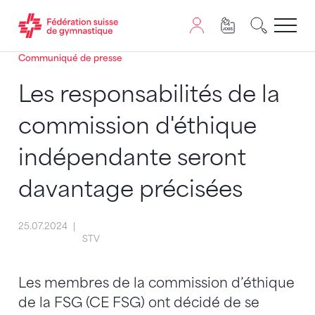
Communiqué de presse
Passer au contenu
Naviguer vers le plan du siten
JavaScript est nécessaire pour naviguer sur ce site. Vous
Les responsabilités de la
commission d'éthique
indépendante seront
davantage précisées
25.07.2024
STV
Les membres de la commission d’éthique
de la FSG (CE FSG) ont décidé de se