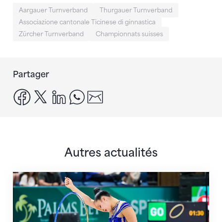
Aargauer Turnverband
Thurgauer Turnverband
Associazione cantonale Ticinese di ginnastica
Zürcher Turnverband
Championnats suisses
Partager
facebook
x
linkedin
whatsapp
email
Autres actualités
Prochaine étape : les Championnats du monde