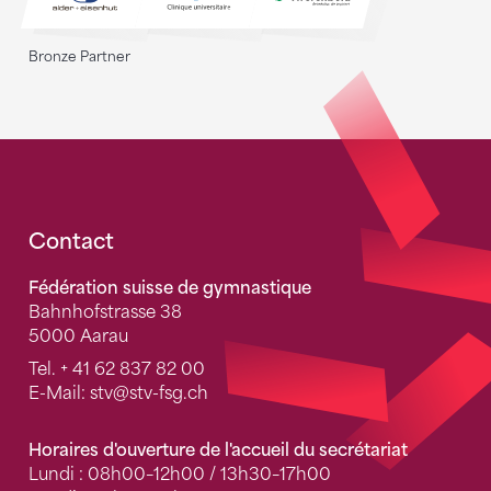
Bronze Partner
Fusszeile
Contact
Fédération suisse de gymnastique
Bahnhofstrasse 38
5000 Aarau
Tel.
+ 41 62 837 82 00
E-Mail:
stv
@stv-fsg.ch
Horaires d'ouverture de l'accueil du secrétariat
Lundi : 08h00–12h00 / 13h30–17h00