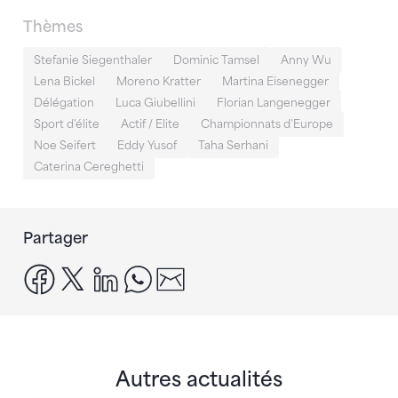
Thèmes
Stefanie Siegenthaler
Dominic Tamsel
Anny Wu
Lena Bickel
Moreno Kratter
Martina Eisenegger
Délégation
Luca Giubellini
Florian Langenegger
Sport d'élite
Actif / Elite
Championnats d'Europe
Noe Seifert
Eddy Yusof
Taha Serhani
Caterina Cereghetti
Partager
facebook
x
linkedin
whatsapp
email
Autres actualités