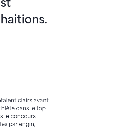
est
aitions.
taient clairs avant
hlète dans le top
ns le concours
les par engin,