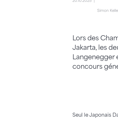
20.10.2025
Simon Keller
Lors des Cham
Jakarta, les de
Langenegger et
concours génér
Seul le Japonais Da