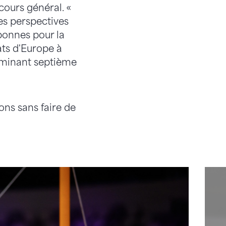
cours général. «
Les perspectives
bonnes pour la
ats d'Europe à
erminant septième
ions sans faire de