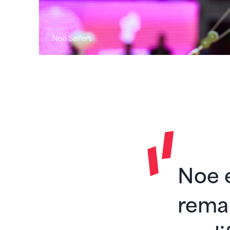
Noe Seifert
Noe e
remar