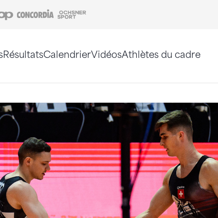
Coop
Concordia
Ochsner Sport
s
Résultats
Calendrier
Vidéos
Athlètes du cadre
e. Vous pouvez également utiliser le plan du site 