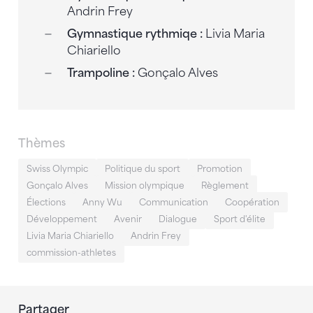
Andrin Frey
Gymnastique rythmiqe :
Livia Maria
Chiariello
Trampoline :
Gonçalo Alves
Thèmes
Swiss Olympic
Politique du sport
Promotion
Gonçalo Alves
Mission olympique
Règlement
Élections
Anny Wu
Communication
Coopération
Développement
Avenir
Dialogue
Sport d'élite
Livia Maria Chiariello
Andrin Frey
commission-athletes
Partager