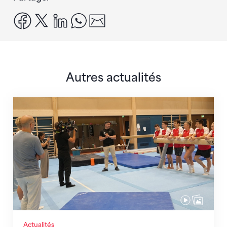
facebook
x
linkedin
whatsapp
email
Autres actualités
En route pour Zagreb avec des objectifs clairs
Actualités