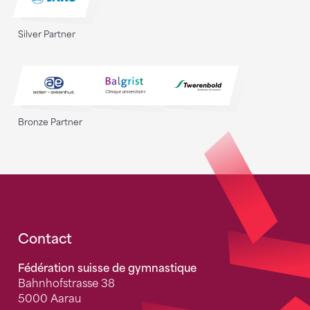
Silver Partner
Bronze Partner
Fusszeile
Contact
Fédération suisse de gymnastique
Bahnhofstrasse 38
5000 Aarau