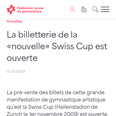
Actualités
Passer au contenu
Naviguer vers le plan du siten
JavaScript est nécessaire pour naviguer sur ce site. Vous
La billetterie de la
«nouvelle» Swiss Cup est
ouverte
01.05.2009
La pré-vente des billets de cette grande
manifestation de gymnastique artistique
qu’est la Swiss Cup (Hallenstadion de
Zurich le 1er novembre 2009) est ouverte.