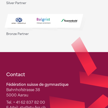
Silver Partner
Bronze Partner
Fusszeile
Contact
Fédération suisse de gymnastique
Bahnhofstrasse 38
5000 Aarau
Tel.
+ 41 62 837 82 00
E-Mail:
stv
@stv-fsg.ch