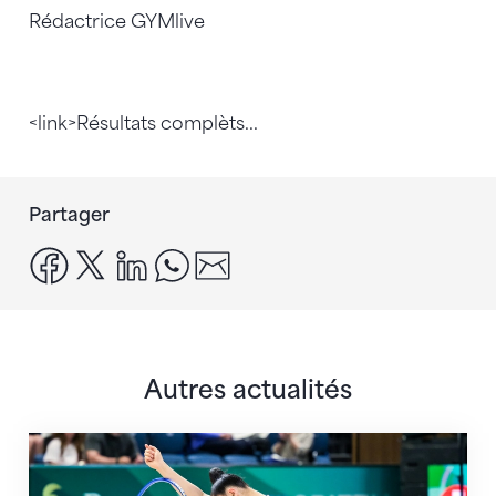
Rédactrice GYMlive
<link>Résultats complèts...
Partager
facebook
x
linkedin
whatsapp
email
Autres actualités
Prochaine étape : les Championnats du monde