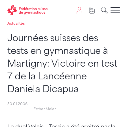
Actualités
Passer au contenu
Naviguer vers le plan du siten
JavaScript est nécessaire pour naviguer sur ce site. Vous
Journées suisses des
tests en gymnastique à
Martigny: Victoire en test
7 de la Lancéenne
Daniela Dicapua
30.01.2006
Esther Meier
Le duel Valais – Tessin a été arbitré par la