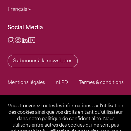
Français
Social Media
Instagram
Facebook
LinkedIn
Video Center
S'abonner à la newsletter
Mentions légales
nLPD
Termes & conditions
Vous trouverez toutes les informations sur l'utilisation
des cookies ainsi que vos droits en tant qu'utilisateur
dans notre
politique de confidentialité
. Nous
utilisons entre autres des cookies qui ne sont pas