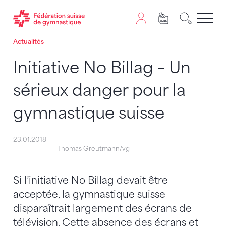
Actualités
Passer au contenu
Naviguer vers le plan du siten
JavaScript est nécessaire pour naviguer sur ce site. Vous
Initiative No Billag – Un
sérieux danger pour la
gymnastique suisse
23.01.2018
Thomas Greutmann/vg
Si l’initiative No Billag devait être
acceptée, la gymnastique suisse
disparaîtrait largement des écrans de
télévision. Cette absence des écrans et