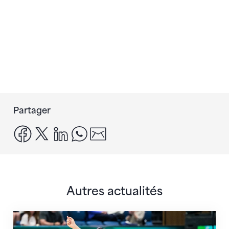
Partager
facebook
x
linkedin
whatsapp
email
Autres actualités
Prochaine étape : les Championnats du monde