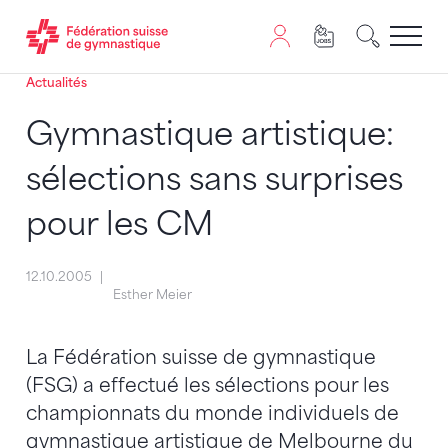
Actualités
Passer au contenu
Naviguer vers le plan du siten
JavaScript est nécessaire pour naviguer sur ce site. Vous
Gymnastique artistique:
sélections sans surprises
pour les CM
12.10.2005
Esther Meier
La Fédération suisse de gymnastique
(FSG) a effectué les sélections pour les
championnats du monde individuels de
gymnastique artistique de Melbourne du