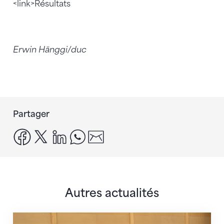
<link>Résultats
Erwin Hänggi/duc
Partager
facebook
x
linkedin
whatsapp
email
Autres actualités
En route pour Zagreb avec des objectifs clairs