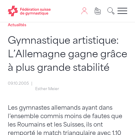
Actualités
Passer au contenu
Naviguer vers le plan du siten
JavaScript est nécessaire pour naviguer sur ce site. Vous
Gymnastique artistique:
L’Allemagne gagne grâce
à plus grande stabilité
09.10.2005
Esther Meier
Les gymnastes allemands ayant dans
l’ensemble commis moins de fautes que
les Roumains et les Suisses, ils ont
remporté le match triangulaire avec 1,10