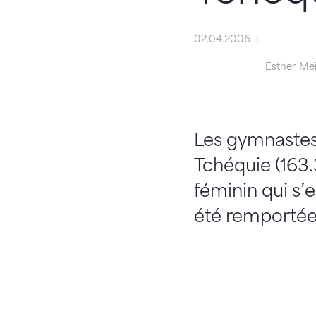
02.04.2006
Esther Me
Les gymnastes 
Tchéquie (163.
féminin qui s’e
été remportée 