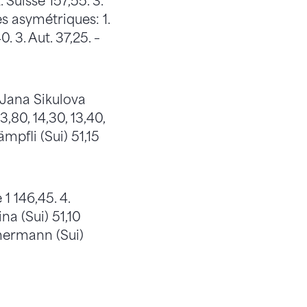
 Suisse 157,55. 3.
res asymétriques: 1.
0. 3. Aut. 37,25. –
. Jana Sikulova
3,80, 14,30, 13,40,
ämpfli (Sui) 51,15
 1 146,45. 4.
na (Sui) 51,10
immermann (Sui)