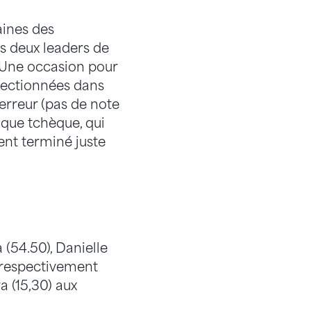
aines des
es deux leaders de
s. Une occasion pour
électionnées dans
’erreur (pas de note
ique tchèque, qui
ent terminé juste
(54.50), Danielle
t respectivement
a (15,30) aux