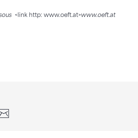
 sous
<link http: www.oeft.at>
www.oeft.at
din
whatsapp
email