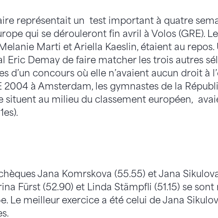
ire représentait un test important à quatre sem
ope qui se dérouleront fin avril à Volos (GRE). L
 Melanie Marti et Ariella Kaeslin, étaient au repo
al Eric Demay de faire matcher les trois autres s
nes d’un concours où elle n’avaient aucun droit à l
 CE 2004 à Amsterdam, les gymnastes de la Républ
 situent au milieu du classement européen, avai
1es).
Tchèques Jana Komrskova (55.55) et Jana Sikulova 
rina Fürst (52.90) et Linda Stämpfli (51.15) se son
5e. Le meilleur exercice a été celui de Jana Sikulov
s.