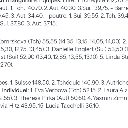
 triangulaire. Equipes. Elite:
1. Tchéquie 162,30. 2.
aut: 1. Tch. 40.70. 2. Aut. 40,30. 3.Sui. 39,75. – Bar
,45. 3. Aut. 34,40. – poutre: 1. Sui. 39,55. 2. Tch. 39,4
 Sui. 37,80. 3. Aut. 37,15.
omrskova (Tch) 55,55 (14,35, 13,15, 14,05, 14,00). 2
5,30, 12,75, 13,45). 3. Danielle Englert (Sui) 53,50 (1
st (Sui) 52,90 (13,40, 12,85, 13,55, 13,10). 5. Linda St
12,70).
pes.
1. Suisse 148,50. 2. Tchéquie 146,90. 3. Autriche
–
Individuel:
1. Eva Verbova (Tch) 52,15. 2. Laura Alzi
, 12,65). 3. Theresa Pirka (Aut) 50,60. 4. Yasmin Z
lvia Hitz 43,95. 15. Lucia Tacchelli 36,10.