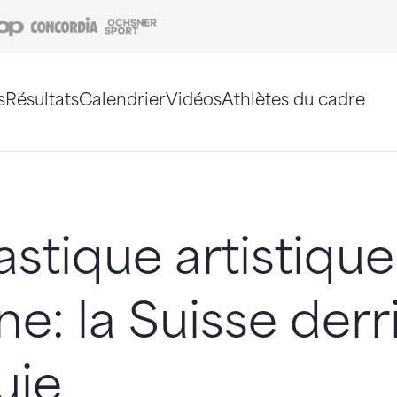
Coop
Concordia
Ochsner Sport
s
Résultats
Calendrier
Vidéos
Athlètes du cadre
e. Vous pouvez également utiliser le plan du site 
tique artistique
ne: la Suisse derr
uie