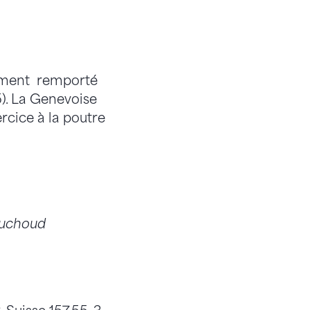
ttement remporté
5). La Genevoise
ercice à la poutre
Duchoud