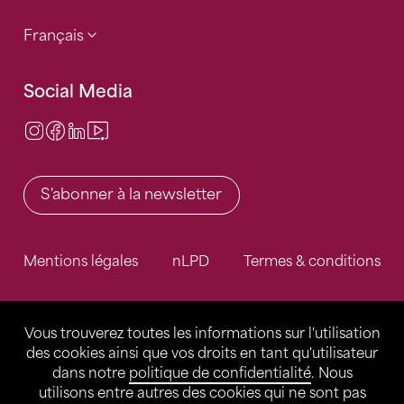
Français
Social Media
Instagram
Facebook
LinkedIn
Video Center
S'abonner à la newsletter
Mentions légales
nLPD
Termes & conditions
Vous trouverez toutes les informations sur l'utilisation
des cookies ainsi que vos droits en tant qu'utilisateur
dans notre
politique de confidentialité
. Nous
utilisons entre autres des cookies qui ne sont pas