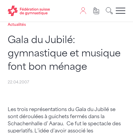
Actualités
Passer au contenu
Naviguer vers le plan du siten
JavaScript est nécessaire pour naviguer sur ce site. Vous
Gala du Jubilé:
gymnastique et musique
font bon ménage
22.04.2007
Les trois représentations du Gala du Jubilé se
sont déroulées à guichets fermés dans la
Schachenhalle d’ Aarau. Ce fut le spectacle des
superlatifs. L’idée d’avoir associé les