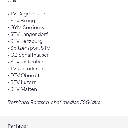
Gala:
• TV Dagmersellen
• STV Brugg
• GYM Serrières
• STV Langendorf
• STV Lenzburg
• Spitzensport STV
• GZ Schaffhausen
• STV Rickenbach
• TV Gelterkinden
• DTV Oberrüti
• BTV Luzern
• STV Matten
Bernhard Rentsch, chef médias FSG/duc
Partager