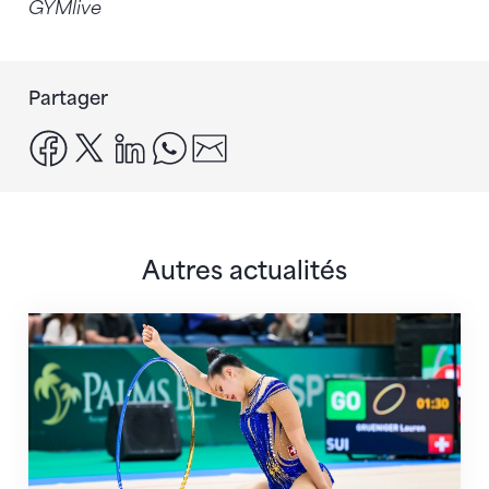
GYMlive
Partager
facebook
x
linkedin
whatsapp
email
Autres actualités
Prochaine étape : les Championnats du monde