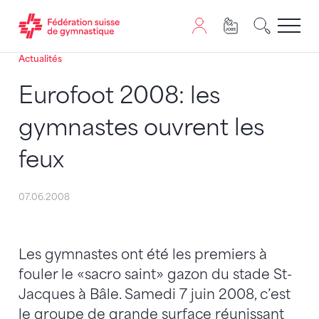
Actualités
Passer au contenu
Naviguer vers le plan du siten
JavaScript est nécessaire pour naviguer sur ce site. Vous
Eurofoot 2008: les
gymnastes ouvrent les
feux
07.06.2008
Les gymnastes ont été les premiers à
fouler le «sacro saint» gazon du stade St-
Jacques à Bâle. Samedi 7 juin 2008, c’est
le groupe de grande surface réunissant