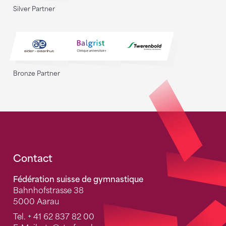
Silver Partner
Bronze Partner
Fusszeile
Contact
Fédération suisse de gymnastique
Bahnhofstrasse 38
5000 Aarau
Tel.
+ 41 62 837 82 00