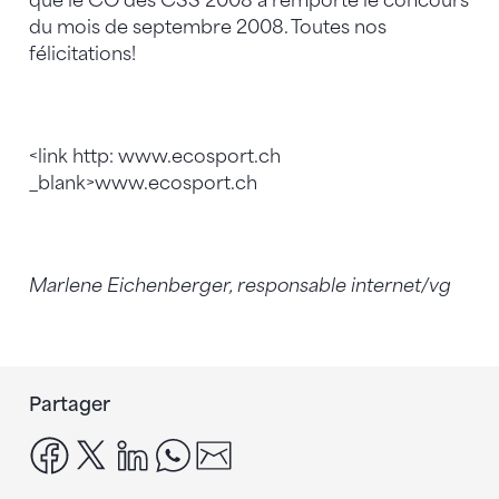
que le CO des CSS 2008 a remporté le concours
du mois de septembre 2008. Toutes nos
félicitations!
<link http: www.ecosport.ch
_blank>www.ecosport.ch
Marlene Eichenberger, responsable internet/vg
Partager
facebook
x
linkedin
whatsapp
email