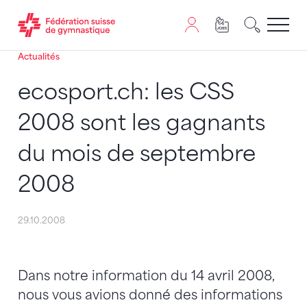
Actualités
Passer au contenu
Naviguer vers le plan du siten
JavaScript est nécessaire pour naviguer sur ce site. Vous
ecosport.ch: les CSS
2008 sont les gagnants
du mois de septembre
2008
29.10.2008
Dans notre information du 14 avril 2008,
nous vous avions donné des informations