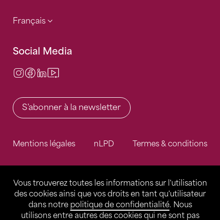
Français
Social Media
Instagram
Facebook
LinkedIn
Video Center
S'abonner à la newsletter
Mentions légales
nLPD
Termes & conditions
Vous trouverez toutes les informations sur l'utilisation
des cookies ainsi que vos droits en tant qu'utilisateur
dans notre
politique de confidentialité
. Nous
utilisons entre autres des cookies qui ne sont pas