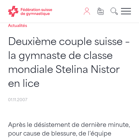
Actualités
Passer au contenu
Naviguer vers le plan du siten
JavaScript est nécessaire pour naviguer sur ce site. Vous
Deuxième couple suisse –
la gymnaste de classe
mondiale Stelina Nistor
en lice
01.11.2007
Après le désistement de dernière minute,
pour cause de blessure, de l’équipe