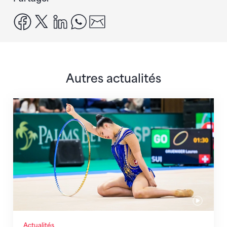
facebook
x
linkedin
whatsapp
email
Autres actualités
Prochaine étape : les Championnats du monde
Actualités