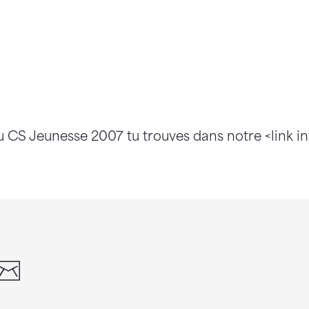
 CS Jeunesse 2007 tu trouves dans notre <link int
din
whatsapp
email