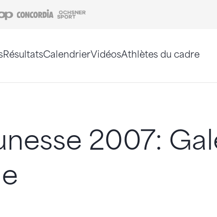
Coop
Concordia
Ochsner Sport
s
Résultats
Calendrier
Vidéos
Athlètes du cadre
e. Vous pouvez également utiliser le plan du site 
nesse 2007: Gal
ne