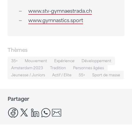
www.stv-gymnaestrada.ch
www.gymnastics.sport
Thèmes
35+
Mouvement
Expérience
Développement
Amsterdam 2023
Tradition
Personnes âgées
Jeunesse / Juniors
Actif / Elite
55+
Sport de masse
Partager
facebook
x
linkedin
whatsapp
email