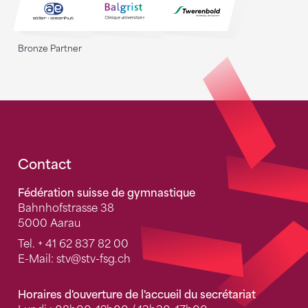
Bronze Partner
Fusszeile
Contact
Fédération suisse de gymnastique
Bahnhofstrasse 38
5000 Aarau
Tel.
+ 41 62 837 82 00
E-Mail:
stv
@stv-fsg.ch
Horaires d'ouverture de l'accueil du secrétariat