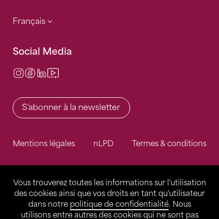
Français
Social Media
Instagram
Facebook
LinkedIn
Video Center
S'abonner à la newsletter
Mentions légales
nLPD
Termes & conditions
Vous trouverez toutes les informations sur l'utilisation
des cookies ainsi que vos droits en tant qu'utilisateur
dans notre
politique de confidentialité
. Nous
utilisons entre autres des cookies qui ne sont pas