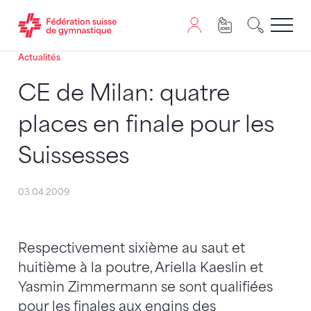
Actualités
Passer au contenu
Naviguer vers le plan du siten
JavaScript est nécessaire pour naviguer sur ce site. Vous
CE de Milan: quatre
places en finale pour les
Suissesses
03.04.2009
Respectivement sixième au saut et
huitième à la poutre, Ariella Kaeslin et
Yasmin Zimmermann se sont qualifiées
pour les finales aux engins des