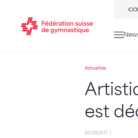
New
Passer au contenu
Naviguer vers le plan du siten
JavaScript est nécessaire pour naviguer sur ce sit
Actualités
Artist
est dé
30.09.2017