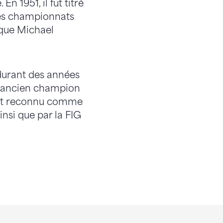
n 1951, il fut titré
més championnats
 que Michael
durant des années
 L’ancien champion
tait reconnu comme
insi que par la FIG