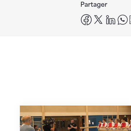
Partager
facebook
x
linke
En route pour Zagreb avec des objectifs c