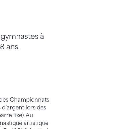
s gymnastes à
98 ans.
x des Championnats
 d’argent lors des
rre fixe). Au
nastique artistique