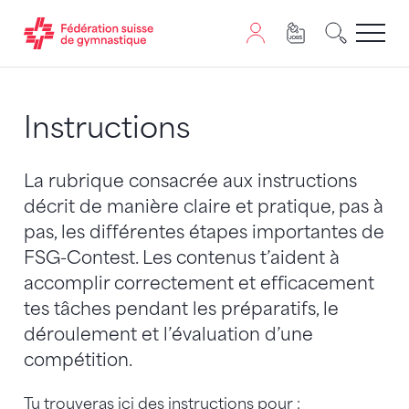
Passer au contenu
Naviguer vers le plan du siten
JavaScript est nécessaire pour naviguer sur ce site. Vous
Instructions
La rubrique consacrée aux instructions
décrit de manière claire et pratique, pas à
pas, les différentes étapes importantes de
FSG-Contest. Les contenus t’aident à
accomplir correctement et efficacement
tes tâches pendant les préparatifs, le
déroulement et l’évaluation d’une
compétition.
Tu trouveras ici des instructions pour :