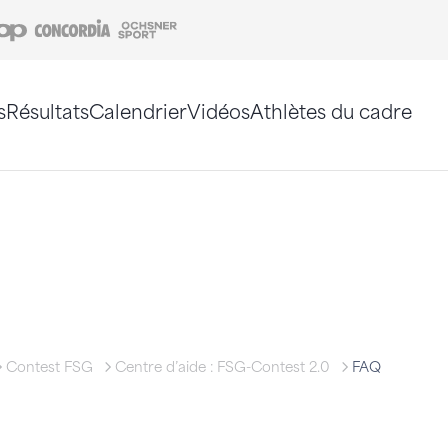
Coop
Concordia
Ochsner Sport
s
Résultats
Calendrier
Vidéos
Athlètes du cadre
e. Vous pouvez également utiliser le plan du site 
Contest FSG
Centre d’aide : FSG-Contest 2.0
FAQ