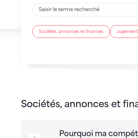
Saisir du texte
Sociétés, annonces et finances
Jugement
32
Résultats
Sociétés, annonces et fin
Pourquoi ma compétit