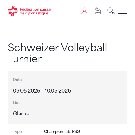
Passer au contenu
Naviguer vers le plan du siten
JavaScript est nécessaire pour naviguer sur ce site. Vous
Schweizer Volleyball
Turnier
Date
09.05.2026 - 10.05.2026
Lieu
Glarus
Type
Championnats FSG