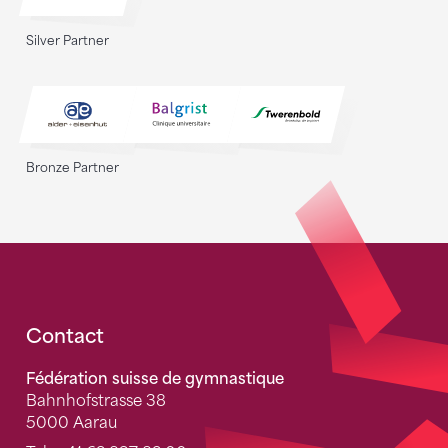
Silver Partner
Bronze Partner
Fusszeile
Contact
Fédération suisse de gymnastique
Bahnhofstrasse 38
5000 Aarau