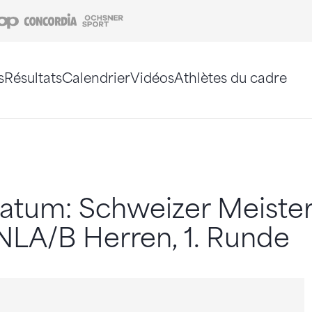
Coop
Concordia
Ochsner Sport
s
Résultats
Calendrier
Vidéos
Athlètes du cadre
e. Vous pouvez également utiliser le plan du site 
atum: Schweizer Meister
NLA/B Herren, 1. Runde