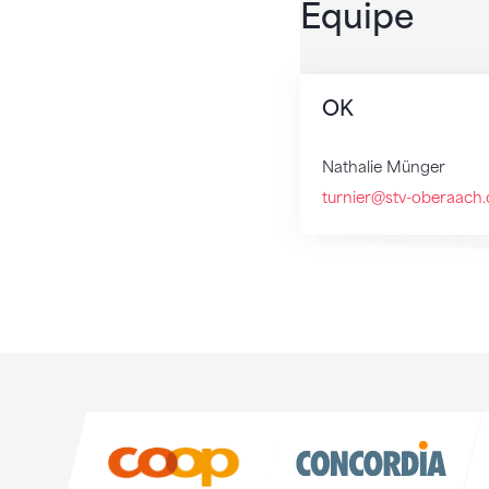
Équipe
OK
Nathalie Münger
turnier@stv-oberaach.
Sponsoren
Sponsoren