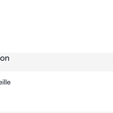
ion
ille