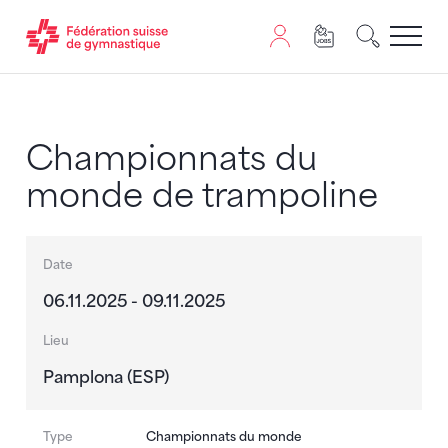
Passer au contenu
Naviguer vers le plan du siten
JavaScript est nécessaire pour naviguer sur ce site. Vous
Championnats du
monde de trampoline
Date
06.11.2025 - 09.11.2025
Lieu
Pamplona (ESP)
Type
Championnats du monde