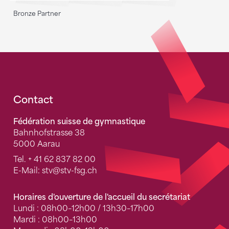
Bronze Partner
Fusszeile
Contact
Fédération suisse de gymnastique
Bahnhofstrasse 38
5000 Aarau
Tel.
+ 41 62 837 82 00
E-Mail:
stv
@stv-fsg.ch
Horaires d'ouverture de l'accueil du secrétariat
Lundi : 08h00–12h00 / 13h30–17h00
Mardi : 08h00–13h00