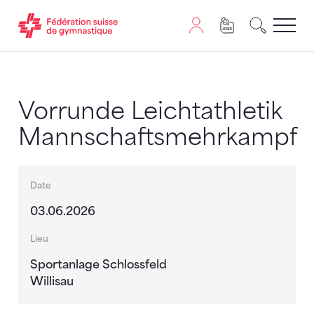
Passer au contenu
Naviguer vers le plan du siten
JavaScript est nécessaire pour naviguer sur ce site. Vous
Vorrunde Leichtathletik
Mannschaftsmehrkampf
Date
03.06.2026
Lieu
Sportanlage Schlossfeld
Willisau