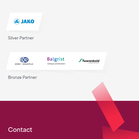
Silver Partner
Bronze Partner
Fusszeile
Contact