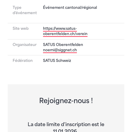
Type
Événement cantonal/régional
d'événement
Site web
https://www.satus-
oberentfelden.ch/verein
Organisateur
SATUS Oberentfelden
noemi@siggnet.ch
Fédération
SATUS Schweiz
Rejoignez-nous !
La date limite d'inscription est le
11.01.2026 .