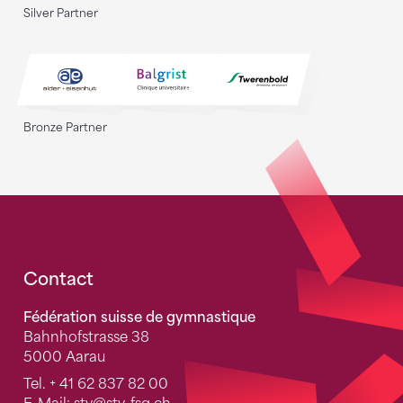
Silver Partner
Bronze Partner
Fusszeile
Contact
Fédération suisse de gymnastique
Bahnhofstrasse 38
5000 Aarau
Tel.
+ 41 62 837 82 00