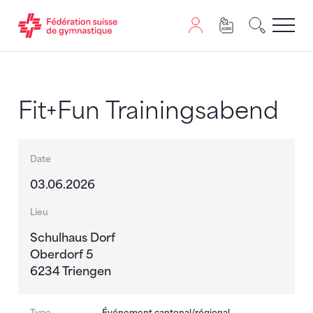
Passer au contenu
Naviguer vers le plan du siten
JavaScript est nécessaire pour naviguer sur ce site. Vous
Fit+Fun Trainingsabend
Date
03.06.2026
Lieu
Schulhaus Dorf
Oberdorf 5
6234 Triengen
Type
Événement cantonal/régional