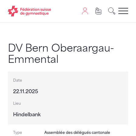
Passer au contenu
Naviguer vers le plan du siten
JavaScript est nécessaire pour naviguer sur ce site. Vous
DV Bern Oberaargau-
Emmental
Date
22.11.2025
Lieu
Hindelbank
Type
Assemblée des délégués cantonale